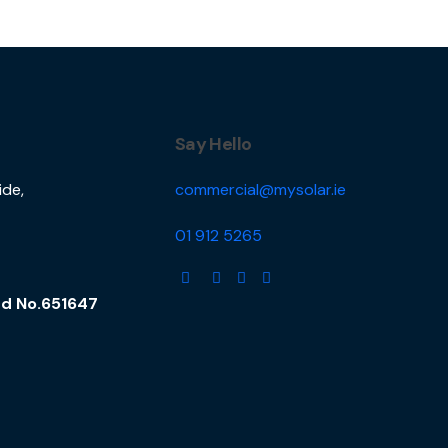
Say Hello
ide,
commercial@mysolar.ie
01 912 5265
and No.651647