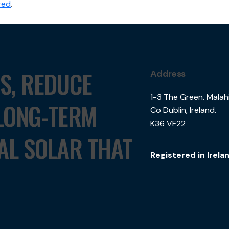
red
.
TS, REDUCE
Address
1-3 The Green. Malah
 LONG-TERM
Co Dublin, Ireland.
K36 VF22
AL SOLAR THAT
Registered in Irel