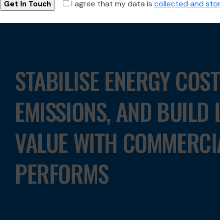
I agree that my data is
collected and sto
STABILISE ENERGY COS
EMISSIONS, AND BUILD
VALUE WITH COMMERCI
PERFORMS