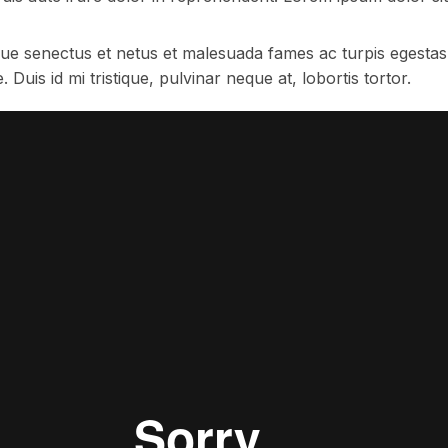
ue senectus et netus et malesuada fames ac turpis egestas. F
uis id mi tristique, pulvinar neque at, lobortis tortor.