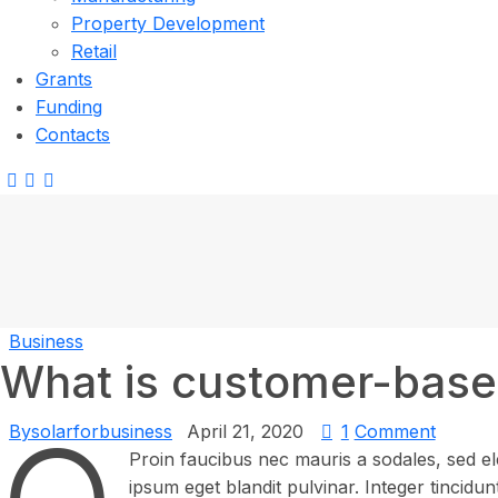
Property Development
Retail
Grants
Funding
Contacts
Business
What is customer-base
By
solarforbusiness
April 21, 2020
1
Comment
Proin faucibus nec mauris a sodales, sed el
ipsum eget blandit pulvinar. Integer tincidu