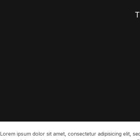
Lorem ipsum dolor sit amet, consectetur adipisicing elit, s