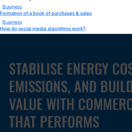
Business
Formation of a book of purchases & sales
Business
How do social media algorithms work?
STABILISE ENERGY CO
EMISSIONS, AND BUIL
VALUE WITH COMMERC
THAT PERFORMS