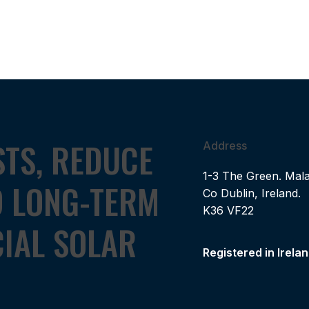
STS, REDUCE
Address
1-3 The Green. Mala
D LONG-TERM
Co Dublin, Ireland.
K36 VF22
IAL SOLAR
Registered in Irel