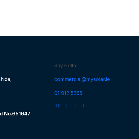
Say Hello
hide,
commercial@mysolar.ie
01 912 5265
and No.651647